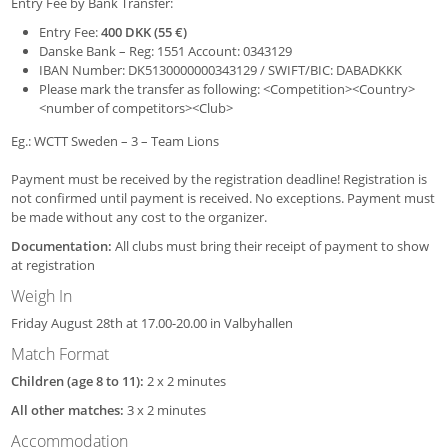
Entry Fee by Bank Transfer:
Entry Fee:
400 DKK (55 €)
Danske Bank – Reg: 1551 Account: 0343129
IBAN Number: DK5130000000343129 / SWIFT/BIC: DABADKKK
Please mark the transfer as following: <Competition><Country>
<number of competitors><Club>
Eg.: WCTT Sweden – 3 – Team Lions
Payment must be received by the registration deadline! Registration is
not confirmed until payment is received. No exceptions. Payment must
be made without any cost to the organizer.
Documentation:
All clubs must bring their receipt of payment to show
at registration
Weigh In
Friday August 28th at 17.00-20.00 in Valbyhallen
Match Format
Children (age 8 to 11):
2 x 2 minutes
All other matches:
3 x 2 minutes
Accommodation