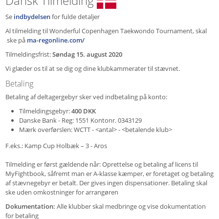
Dansk Tilmelding
Se
indbydelsen
for fulde detaljer
Al tilmelding til Wonderful Copenhagen Taekwondo Tournament, skal
ske på
ma-regonline.com/
Tilmeldingsfrist:
Søndag 15. august 2020
Vi glæder os til at se dig og dine klubkammerater til stævnet.
Betaling
Betaling af deltagergebyr sker ved indbetaling på konto:
Tilmeldingsgebyr:
400 DKK
Danske Bank - Reg: 1551 Kontonr. 0343129
Mærk overførslen: WCTT - <antal> - <betalende klub>
F.eks.: Kamp Cup Holbæk – 3 - Aros
Tilmelding er først gældende når: Oprettelse og betaling af licens til
MyFightbook, såfremt man er A-klasse kæmper, er foretaget og betaling
af stævnegebyr er betalt. Der gives ingen dispensationer. Betaling skal
ske uden omkostninger for arrangøren
Dokumentation:
Alle klubber skal medbringe og vise dokumentation
for betaling