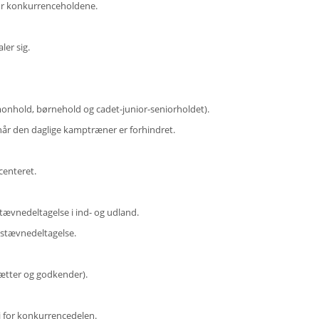
 for konkurrenceholdene.
aler sig.
onhold, børnehold og cadet-junior-seniorholdet).
t når den daglige kamptræner er forhindret.
centeret.
stævnedeltagelse i ind- og udland.
ed stævnedeltagelse.
sætter og godkender).
gi for konkurrencedelen.