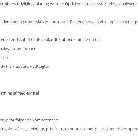
klubbens udviklingsplan og værdier Opdatere funktionsfordelingsanalysen en
en ene) og underskriver kontrakter Bestyrelsen ansætter og afskediger 
brede kendskabet til disse blandt klubbens medlemmer.
 i taekwondoverdenen
uktur.
 udvikle klubbens vedtægter
retning af medlemstal
 brug for følgende kompetencer:
etningsforståelse, delegere, prioritere, økonomisk indsigt, taekwondokompete