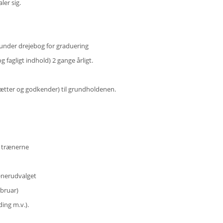
taler sig.
erunder drejebog for graduering
 fagligt indhold) 2 gange årligt.
sætter og godkender) til grundholdenen.
or trænerne
rænerudvalget
ebruar)
elding m.v.).