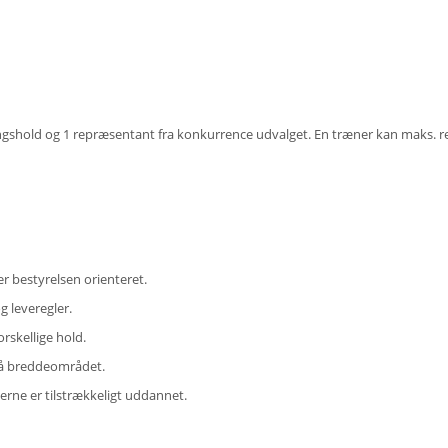
ngshold og 1 repræsentant fra konkurrence udvalget. En træner kan maks. r
r bestyrelsen orienteret.
g leveregler.
rskellige hold.
s på breddeområdet.
erne er tilstrækkeligt uddannet.