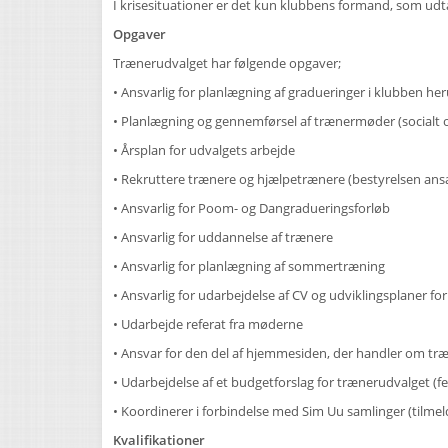
I krisesituationer er det kun klubbens formand, som ud
Opgaver
Trænerudvalget har følgende opgaver;
• Ansvarlig for planlægning af gradueringer i klubben h
• Planlægning og gennemførsel af trænermøder (socialt og
• Årsplan for udvalgets arbejde
• Rekruttere trænere og hjælpetrænere (bestyrelsen an
• Ansvarlig for Poom- og Dangradueringsforløb
• Ansvarlig for uddannelse af trænere
• Ansvarlig for planlægning af sommertræning
• Ansvarlig for udarbejdelse af CV og udviklingsplaner f
• Udarbejde referat fra møderne
• Ansvar for den del af hjemmesiden, der handler om t
• Udarbejdelse af et budgetforslag for trænerudvalget (f
• Koordinerer i forbindelse med Sim Uu samlinger (tilm
Kvalifikationer