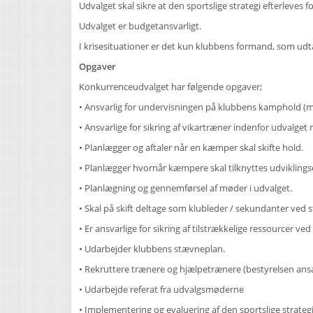
Udvalget skal sikre at den sportslige strategi efterleves
Udvalget er budgetansvarligt.
I krisesituationer er det kun klubbens formand, som udt
Opgaver
Konkurrenceudvalget har følgende opgaver;
• Ansvarlig for undervisningen på klubbens kamphold (m
• Ansvarlige for sikring af vikartræner indenfor udvalge
• Planlægger og aftaler når en kæmper skal skifte hold.
• Planlægger hvornår kæmpere skal tilknyttes udviklings
• Planlægning og gennemførsel af møder i udvalget.
• Skal på skift deltage som klubleder / sekundanter ved 
• Er ansvarlige for sikring af tilstrækkelige ressourcer v
• Udarbejder klubbens stævneplan.
• Rekruttere trænere og hjælpetrænere (bestyrelsen an
• Udarbejde referat fra udvalgsmøderne
• Implementering og evaluering af den sportslige strate