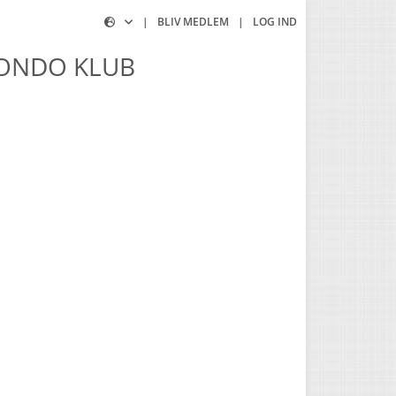
|
BLIV MEDLEM
|
LOG IND
WONDO KLUB