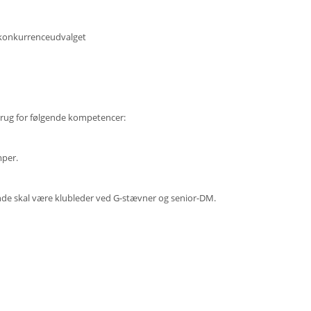
 konkurrenceudvalget
rug for følgende kompetencer:
mper.
nde skal være klubleder ved G-stævner og senior-DM.