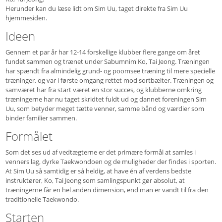
Herunder kan du læse lidt om Sim Uu, taget direkte fra Sim Uu
hjemmesiden.
Ideen
Gennem et par år har 12-14 forskellige klubber flere gange om året
fundet sammen og trænet under Sabumnim Ko, Tai Jeong. Træningen
har spændt fra almindelig grund- og poomsee træning til mere specielle
træninger, og var i første omgang rettet mod sortbælter. Træningen og
samværet har fra start været en stor succes, og klubberne omkring
træningerne har nu taget skridtet fuldt ud og dannet foreningen Sim
Uu, som betyder meget tætte venner, samme bånd og værdier som
binder familier sammen.
Formålet
Som det ses ud af vedtægterne er det primære formål at samles i
venners lag, dyrke Taekwondoen og de muligheder der findes i sporten.
At Sim Uu så samtidig er så heldig, at have én af verdens bedste
instruktører, Ko, Tai Jeong som samlingspunkt gør absolut, at
træningerne får en hel anden dimension, end man er vandt til fra den
traditionelle Taekwondo.
Starten