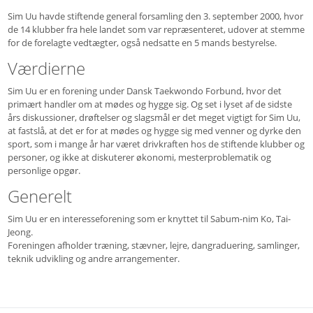
Sim Uu havde stiftende general forsamling den 3. september 2000, hvor
de 14 klubber fra hele landet som var repræsenteret, udover at stemme
for de forelagte vedtægter, også nedsatte en 5 mands bestyrelse.
Værdierne
Sim Uu er en forening under Dansk Taekwondo Forbund, hvor det
primært handler om at mødes og hygge sig. Og set i lyset af de sidste
års diskussioner, drøftelser og slagsmål er det meget vigtigt for Sim Uu,
at fastslå, at det er for at mødes og hygge sig med venner og dyrke den
sport, som i mange år har været drivkraften hos de stiftende klubber og
personer, og ikke at diskuterer økonomi, mesterproblematik og
personlige opgør.
Generelt
Sim Uu er en interesseforening som er knyttet til Sabum-nim Ko, Tai-
Jeong.
Foreningen afholder træning, stævner, lejre, dangraduering, samlinger,
teknik udvikling og andre arrangementer.