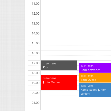
11.00
12.00
13.00
14.00
15.00
16.00
17.00
17:00 - 18:00
17:15 - 18:15
Kids
Børn begynder
18.00
18:15 - 19:15
18:30 - 20:00
Børn Øvede
Junior/Senior
19.00
19:15 - 20:45
Kamp (cadet, junior,
20.00
senior)
21.00