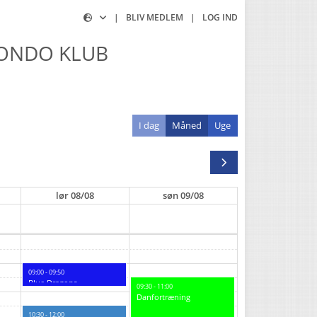
|
BLIV MEDLEM
|
LOG IND
WONDO KLUB
I dag
Måned
Uge
lør
08/08
søn
09/08
09:00 - 09:50
Blue Dragons
09:30 - 11:00
Danfortræning
10:30 - 12:00