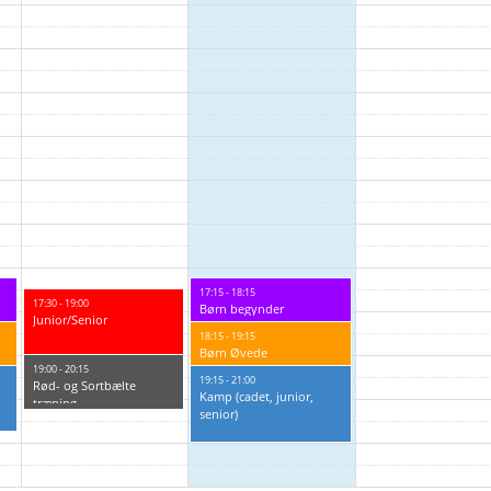
17:15 - 18:15
17:30 - 19:00
Børn begynder
Junior/Senior
18:15 - 19:15
Børn Øvede
19:00 - 20:15
19:15 - 21:00
Rød- og Sortbælte
Kamp (cadet, junior,
træning
senior)